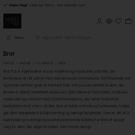
Gratis fragt
v/køb over 500 kr. - ikke nedsatte varer
Menu
Bror
FORSIDE
BRANDS
A.KJÆRBEDE
BROR
Bror fra A. Kjærbede er et par moderne og maskuline solbriller, der
kombinerer et råt udtryk med skandinavisk minimalisme. De firkantede stel
og brede rammer giver et markant look, som passer perfekt til dem, der
ønsker et stærkt statement-accessory. Solbrillerne er fremstillet i holdbare
materialer og udstyret med UV400-beskyttelse, der sikrer maksimal
beskyttelse mod solens stråler. Bror er både stilfulde og funktionelle, hvilket
gør dem velegnede til både hverdag og særlige lejligheder. Som en del af A.
Kjærbedes prisvenlige og kvalitetsorienterede kollektion er Bror et oplagt
valg for dem, der søger et tidløst, men trendy design.