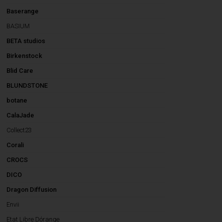
Baserange
BASIUM
BETA studios
Birkenstock
Blid Care
BLUNDSTONE
botane
CalaJade
Collect23
Corali
CROCS
DICO
Dragon Diffusion
Envii
Etat Libre Dórange