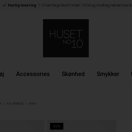
Hurtig levering
1-2 hverdage Bestil inden 10:00 og modtag næste hverd
øj
Accessories
Skønhed
Smykker
S
A.KJÆRBEDE
NOAH
30%