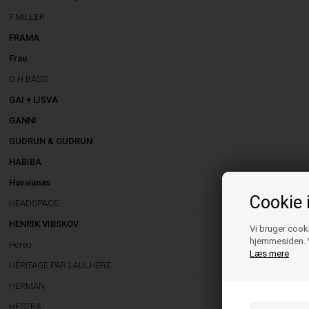
F.MILLER
FRAMA
Frau
G.H.BASS
GAI + LISVA
GANNI
GUDRUN & GUDRUN
HABIBA
Havaianas
Cookie 
HEADSPACE
HENRIK VIBSKOV
Vi bruger cooki
hjemmesiden. V
Hereu
Læs mere
HÉRITAGE PAR LAULHÉRE
HERMAN
HESTRA