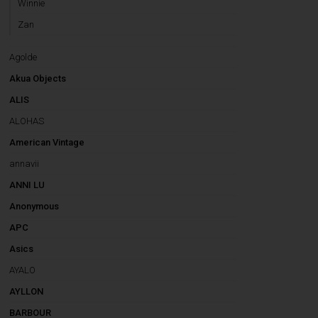
Winnie
Zan
Agolde
Akua Objects
ALIS
ALOHAS
American Vintage
annavii
ANNI LU
Anonymous
APC
Asics
AYALO
AYLLON
BARBOUR