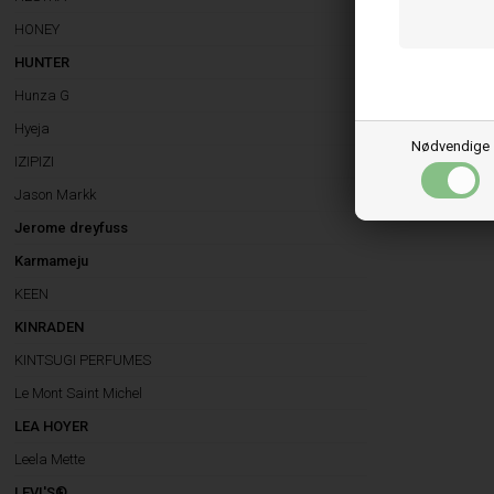
HONEY
HUNTER
Hunza G
Hyeja
Nødvendige
IZIPIZI
Jason Markk
Jerome dreyfuss
Karmameju
KEEN
KINRADEN
KINTSUGI PERFUMES
Le Mont Saint Michel
LEA HOYER
Leela Mette
LEVI'S®