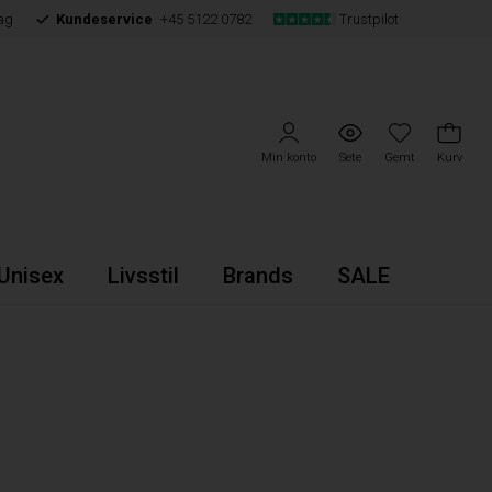
ag
Kundeservice
+45 5122 0782
Trustpilot
Min konto
Sete
Gemt
Kurv
Unisex
Livsstil
Brands
SALE