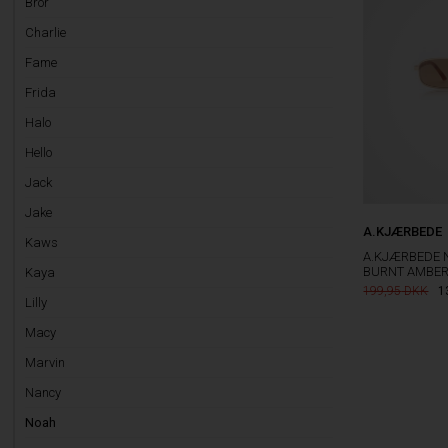
Bror
Charlie
Fame
Frida
Halo
Hello
Jack
Jake
A.KJÆRBEDE
Kaws
A.KJÆRBEDE 
BURNT AMBE
Kaya
199,95
1
Lilly
Macy
Marvin
Nancy
Noah