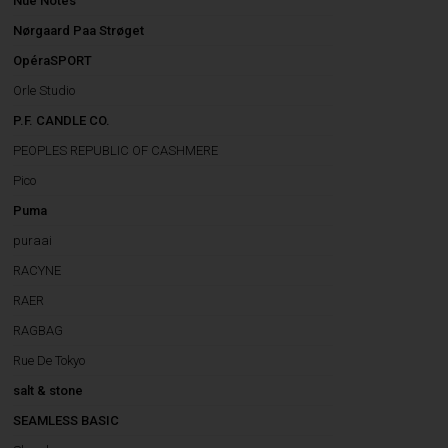
Nué Notes
Nørgaard Paa Strøget
OpéraSPORT
Orle Studio
P.F. CANDLE CO.
PEOPLES REPUBLIC OF CASHMERE
Pico
Puma
puraai
RACYNE
RAER
RAGBAG
Rue De Tokyo
salt & stone
SEAMLESS BASIC