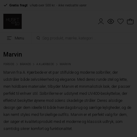
Gratis fragt
v/køb over 500 kr. - ikke nedsatte varer
Menu
Marvin
FORSIDE
BRANDS
A.KJÆRBEDE
MARVIN
Marvin fra A. Kjærbede er et par stilfulde og moderne solbriller, der
udstråler både selvsikkerhed og elegance. Med deres runde stel og lette,
men holdbare materialer, tilbyder Marvin et minimalistisk look, der passer
perfekt til enhver stil. Solbrillerne er udstyret med UV400-beskyttelse, der
effektivt beskytter øjnene mod solens skadelige stråler. Deres alsidige
design gør dem ideelle til både hverdagsbrug og særlige lejligheder, og de
kan nemt styles med forskellige outfits. Marvin er et perfekt valg for dem,
der søger et kvalitetsprodukt med et moderne og klassisk udtryk, som
samtidig sikrer komfort og funktionalitet.