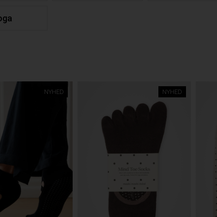
oga
r
NYHED
NYHED