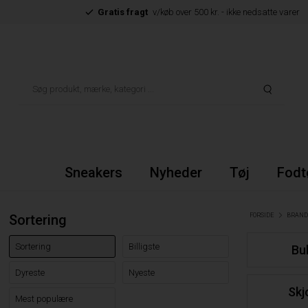
Gratis fragt
v/køb over 500 kr. - ikke nedsatte varer
Sneakers
Nyheder
Tøj
Fodt
Sortering
FORSIDE
BRAND
Sortering
Billigste
Bu
Dyreste
Nyeste
Skj
Mest populære