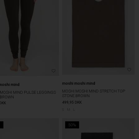
moshi moshi mind
moshi mind
MOSHI MOSHI MIND STRETCH TOP
MOSHI MIND PULSE LEGGINGS
STONE BROWN
 BROWN
499,95
DKK
DKK
S
M
L
%
50%