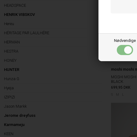
HEADSPACE
HENRIK VIBSKOV
Hereu
HÉRITAGE PAR LAULHÉRE
Nødvendige
HERMAN
HESTRA
HONEY
moshi moshi 
HUNTER
MOSHI MOSHI
Hunza G
BLACK
699,95
DKK
Hyeja
S
M
L
IZIPIZI
Jason Markk
Jerome dreyfuss
Karmameju
KEEN