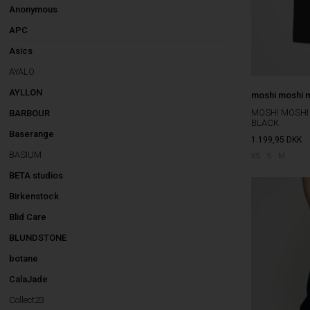
Anonymous
APC
Asics
AYALO
AYLLON
moshi moshi 
MOSHI MOSHI 
BARBOUR
BLACK
Baserange
1.199,95
DKK
BASIUM
XS
S
M
BETA studios
Birkenstock
Blid Care
BLUNDSTONE
botane
CalaJade
Collect23