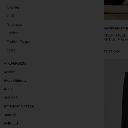
Skjorter
Strik
Strømper
moshi moshi 
Tasker
MOSHI MOSHI
ANTI SLIP BL
T-shirt - Toppe
Yoga
99,95
DKK
A.KJÆRBEDE
Agolde
Akua Objects
ALIS
ALOHAS
American Vintage
annavii
ANNI LU