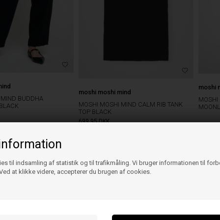
mind
moshi 
moshi moshi mind
 MIND BUDDHA
MOSHI 
MOSHI MOSHI MIND CALM RIB TANK
 BLACK
MOONL
TOP BLACK
699,95
DKK
399,95
S
M
L
information
es til indsamling af statistik og til trafikmåling. Vi bruger informationen til for
ed at klikke videre, accepterer du brugen af cookies.