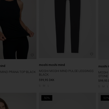
moshi moshi mind
mind
moshi 
MOSHI MOSHI MIND PULSE LEGGINGS
 MIND PRANA TOP BLACK
MOSHI 
BLACK
STONE
599,95
DKK
599,95
S
M
L
S
M
L
50%
50