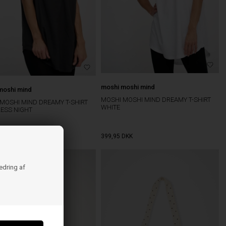
moshi moshi mind
moshi mind
MOSHI MOSHI MIND DREAMY T-SHIRT
MOSHI MIND DREAMY T-SHIRT
WHITE
ESS NIGHT
DKK
399,95
DKK
bedring af