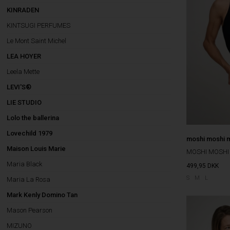
KINRADEN
KINTSUGI PERFUMES
Le Mont Saint Michel
LEA HOYER
Leela Mette
LEVI'S®
LIE STUDIO
Lolo the ballerina
Lovechild 1979
moshi moshi 
Maison Louis Marie
MOSHI MOSHI
Maria Black
499,95
DKK
S
M
L
Maria La Rosa
Mark Kenly Domino Tan
Mason Pearson
MIZUNO