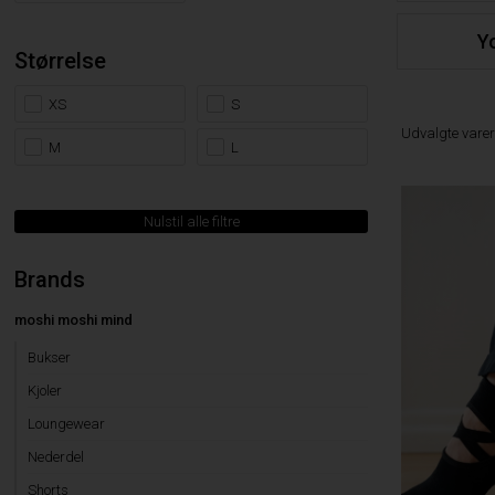
Y
Størrelse
XS
S
Udvalgte vare
M
L
Nulstil alle filtre
Brands
moshi moshi mind
Bukser
Kjoler
Loungewear
Nederdel
Shorts