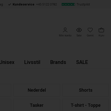
ag
Kundeservice
+45 5122 0782
Trustpilot
Min konto
Sete
Gemt
Kurv
Unisex
Livsstil
Brands
SALE
r
Nederdel
Shorts
Tasker
T-shirt - Toppe