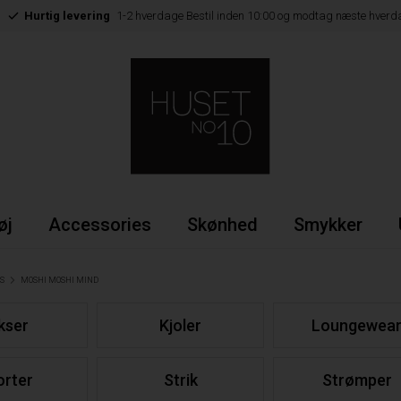
Hurtig levering
1-2 hverdage Bestil inden 10:00 og modtag næste hverd
øj
Accessories
Skønhed
Smykker
S
MOSHI MOSHI MIND
kser
Kjoler
Loungewea
orter
Strik
Strømper