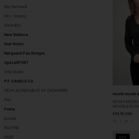
Mp Denmark
Mrs. Hoisery
NAGHEDI
New Balance
Nué Notes
Nørgaard Paa Strøget
OpéraSPORT
Orle Studio
P.F. CANDLE CO.
PEOPLES REPUBLIC OF CASHMERE
moshi moshi 
Pico
MOSHI MOSHI
MOONLESS N
Puma
599,95
DKK
puraai
XS
S
M
L
RACYNE
RAER
50%