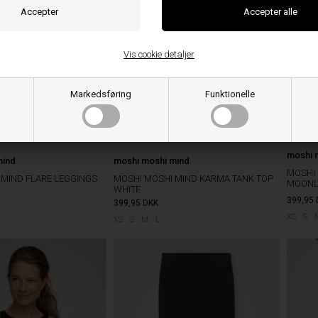
Vis cookie detaljer
Markedsføring
Funktionelle
moshi 
mind
moshi moshi mind
MOSHI 
 MIND FLARE LEGGINGS
MOSHI MOSHI MIND KARMA TANK TOP
MOONL
WHITE
399,95
399,95
DKK
XS
S
XS
S
M
L