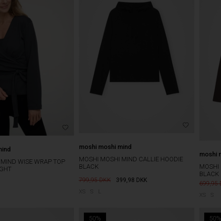
moshi moshi mind
mind
moshi 
MOSHI MOSHI MIND CALLIE HOODIE
 MIND WISE WRAP TOP
MOSHI 
BLACK
IGHT
BLACK
799,95
399,98
DKK
699,95
XS
S
L
XS
S
50%
50