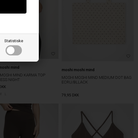
Statistiske
moshi mind
moshi moshi mind
MOSHI MIND KARMA TOP
MOSHI MOSHI MIND MEDIUM DOT BAG
ESS NIGHT
ECRU/BLLACK
DKK
M
L
79,95
DKK