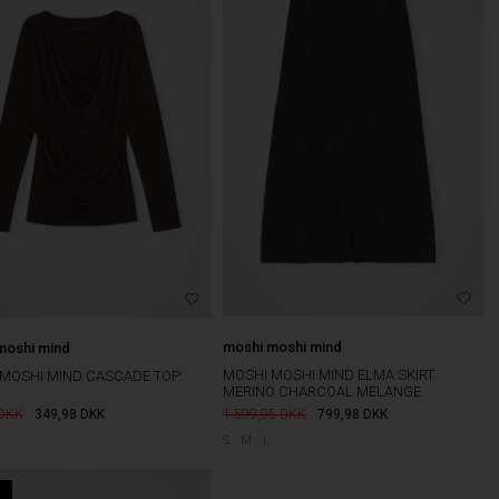
moshi moshi mind
moshi mind
MOSHI MOSHI MIND ELMA SKIRT
MOSHI MIND CASCADE TOP
MERINO CHARCOAL MELANGE
1.599,95
799,98
DKK
349,98
DKK
S
M
L
%