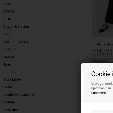
Corali
CROCS
DICO
Dragon Diffusion
Envii
Etat Libre Dórange
moshi moshi 
F.MILLER
MOSHI MOSHI
SWEATPANTS
FRAMA
799,95
DKK
Frau
XS
S
M
L
G.H.BASS
Cookie 
GAI + LISVA
Vi bruger cooki
GANNI
hjemmesiden. V
Læs mere
GUDRUN & GUDRUN
HABIBA
Havaianas