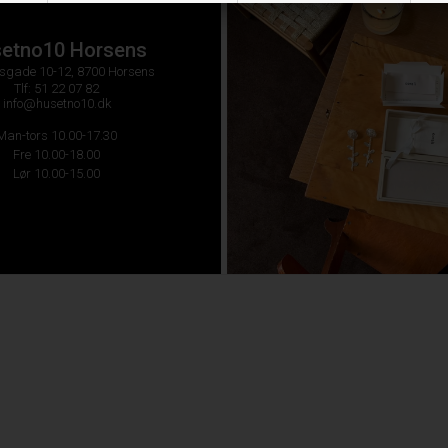
etno10 Horsens
sgade 10-12, 8700 Horsens
Tlf: 51 22 07 82
info@husetno10.dk
Man-tors 10.00-17.30
Fre 10.00-18.00
Lør 10.00-15.00