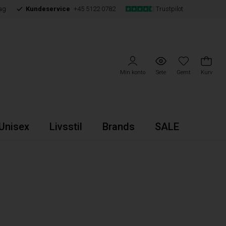
ag
Kundeservice
+45 5122 0782
Trustpilot
Min konto
Sete
Gemt
Kurv
Unisex
Livsstil
Brands
SALE