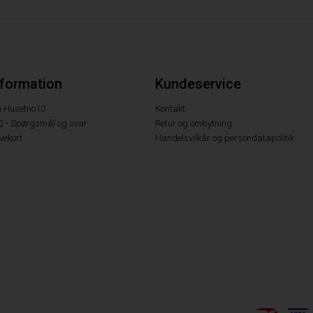
nformation
Kundeservice
 Husetno10
Kontakt
Q - Spørgsmål og svar
Retur og ombytning
vekort
Handelsvilkår og persondatapolitik