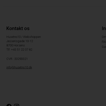
Kontakt os
I
Husetno10 / Webshoppen
Om
Jessensgade 10-12
FA
8700 Horsens
Ga
Tlf. +45 51 22 07 82
CVR.: 33293321
info@husetno10.dk