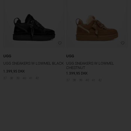
UGG
UGG
UGG SNEAKERS W LOWMEL BLACK
UGG SNEAKERS W LOWMEL
CHESTNUT
1.399,95
DKK
1.399,95
DKK
37
38
39
40
41
42
37
38
39
40
41
42