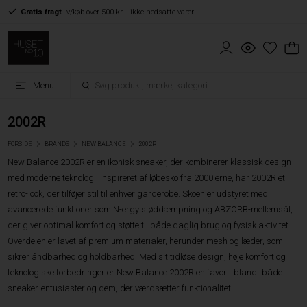
Gratis fragt
v/køb over 500 kr. - ikke nedsatte varer
Menu
2002R
FORSIDE
BRANDS
NEW BALANCE
2002R
New Balance 2002R er en ikonisk sneaker, der kombinerer klassisk design
med moderne teknologi. Inspireret af løbesko fra 2000'erne, har 2002R et
retro-look, der tilføjer stil til enhver garderobe. Skoen er udstyret med
avancerede funktioner som N-ergy støddæmpning og ABZORB-mellemsål,
der giver optimal komfort og støtte til både daglig brug og fysisk aktivitet.
Overdelen er lavet af premium materialer, herunder mesh og læder, som
sikrer åndbarhed og holdbarhed. Med sit tidløse design, høje komfort og
teknologiske forbedringer er New Balance 2002R en favorit blandt både
sneaker-entusiaster og dem, der værdsætter funktionalitet.