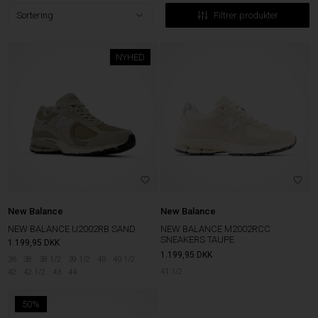
Filtrer produkter
NYHED
New Balance
New Balance
NEW BALANCE U2002RB SAND
NEW BALANCE M2002RCC
SNEAKERS TAUPE
1.199,95
DKK
1.199,95
DKK
36
38
38 1/2
39 1/2
40
40 1/2
41 1/2
42
42 1/2
43
44
50%