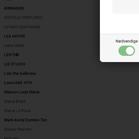
KINRADEN
KINTSUGI PERFUMES
Le Mont Saint Michel
LEA HOYER
Nødvendige
Leela Mette
LEVI'S®
LIE STUDIO
Lolo the ballerina
Lovechild 1979
Maison Louis Marie
Maria Black
Maria La Rosa
Mark Kenly Domino Tan
Mason Pearson
MIZUNO