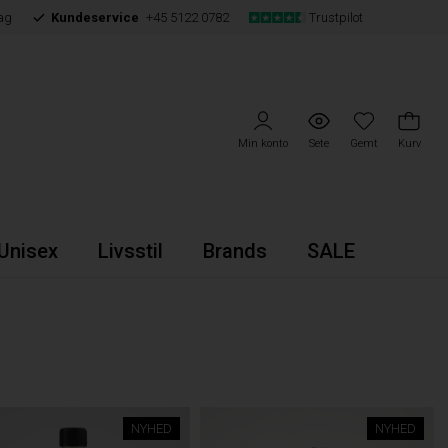
ag
Kundeservice
+45 5122 0782
Trustpilot
Min konto
Sete
Gemt
Kurv
Unisex
Livsstil
Brands
SALE
NYHED
NYHED