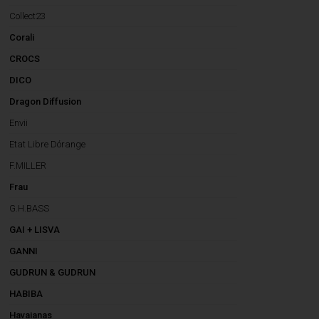
Collect23
Corali
CROCS
DICO
Dragon Diffusion
Envii
Etat Libre Dórange
F.MILLER
Frau
G.H.BASS
GAI + LISVA
GANNI
GUDRUN & GUDRUN
HABIBA
Havaianas