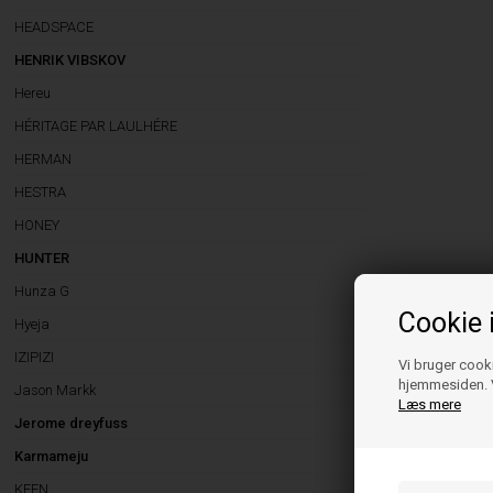
HEADSPACE
HENRIK VIBSKOV
Hereu
HÉRITAGE PAR LAULHÉRE
HERMAN
HESTRA
HONEY
HUNTER
Hunza G
Cookie 
Hyeja
IZIPIZI
Vi bruger cooki
hjemmesiden. V
Jason Markk
Læs mere
Jerome dreyfuss
Karmameju
KEEN