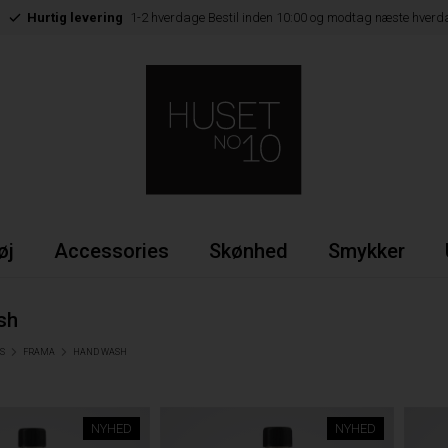
Hurtig levering
1-2 hverdage Bestil inden 10:00 og modtag næste hverd
øj
Accessories
Skønhed
Smykker
sh
S
FRAMA
HAND WASH
NYHED
NYHED