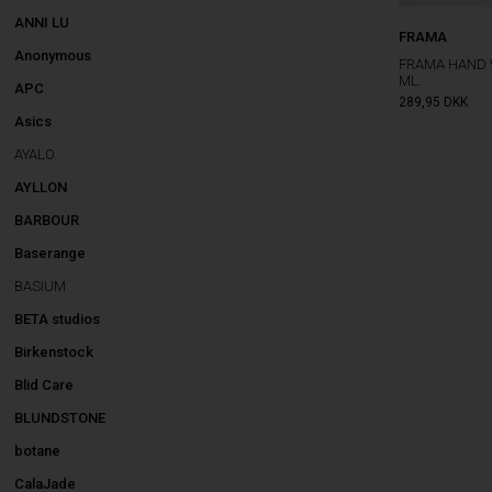
ANNI LU
FRAMA
Anonymous
FRAMA HAND
ML.
APC
289,95
DKK
Asics
AYALO
AYLLON
BARBOUR
Baserange
BASIUM
BETA studios
Birkenstock
Blid Care
BLUNDSTONE
botane
CalaJade