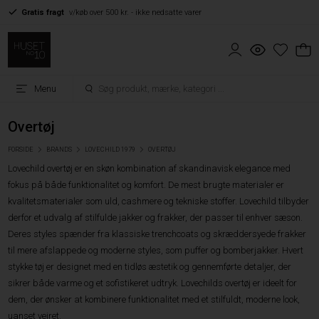
Gratis fragt
v/køb over 500 kr. - ikke nedsatte varer
Menu
Overtøj
FORSIDE
BRANDS
LOVECHILD 1979
OVERTØJ
Lovechild overtøj er en skøn kombination af skandinavisk elegance med
fokus på både funktionalitet og komfort. De mest brugte materialer er
kvalitetsmaterialer som uld, cashmere og tekniske stoffer. Lovechild tilbyder
derfor et udvalg af stilfulde jakker og frakker, der passer til enhver sæson.
Deres styles spænder fra klassiske trenchcoats og skræddersyede frakker
til mere afslappede og moderne styles, som puffer og bomberjakker. Hvert
stykke tøj er designet med en tidløs æstetik og gennemførte detaljer, der
sikrer både varme og et sofistikeret udtryk. Lovechilds overtøj er ideelt for
dem, der ønsker at kombinere funktionalitet med et stilfuldt, moderne look,
uanset vejret.