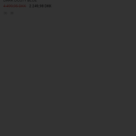
DARK DUSTY BLUE
4.499,95
2.249,98
DKK
36
38