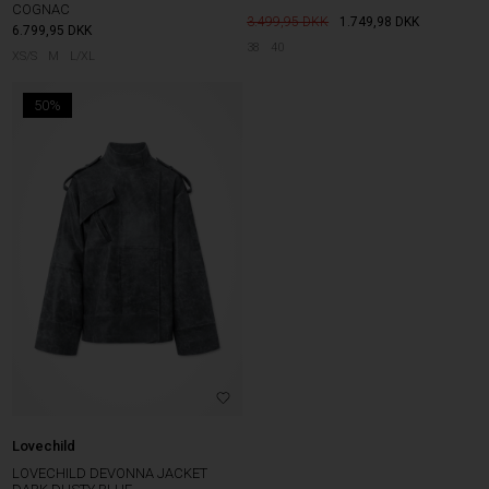
COGNAC
3.499,95
1.749,98
DKK
6.799,95
DKK
38
40
XS/S
M
L/XL
50%
Lovechild
LOVECHILD DEVONNA JACKET