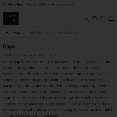
Gratis fragt
v/køb over 500 kr. - ikke nedsatte varer
Menu
Caps
FORSIDE
BRANDS
OPÉRASPORT
CAPS
Med en cap fra det danske brand Operasport forener du moderne stil med
funktionalitet og komfort. Deres caps er ideelle til både træning og til
hverdag. Fremstillet af lette, åndbare materialer som polyester og elastan,
sikrer capsene en behagelig pasform og god ventilation. Designet er
præget af en minimalistisk æstetik med subtile logo-detaljer og justerbare
spænder, der sikrer en personlig tilpasning. Farvepaletten spænder fra
neutrale nuancer til mere livlige farver, hvilket gør dem alsidige og lette at
integrere i enhver garderobe. Operasports caps er perfekte til at beskytte
mod solen under udendørs aktiviteter, samtidig med at de tilføjer et stilfuldt
og funktionelt element til din påklædning.