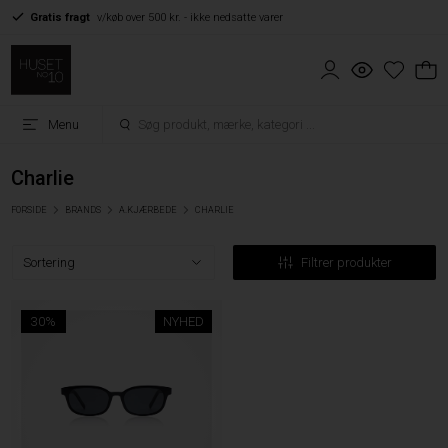
Gratis fragt
v/køb over 500 kr. - ikke nedsatte varer
Menu
Charlie
FORSIDE
BRANDS
A.KJÆRBEDE
CHARLIE
Filtrer produkter
30%
NYHED