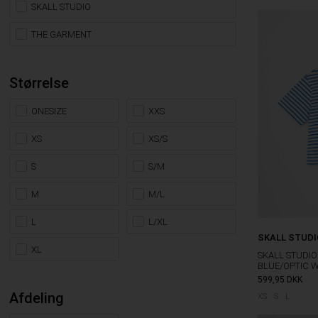
SKALL STUDIO
THE GARMENT
Størrelse
ONESIZE
XXS
XS
XS/S
S
S/M
M
M/L
L
L/XL
SKALL STUDI
XL
SKALL STUDIO
BLUE/OPTIC 
599,95
DKK
Afdeling
XS
S
L