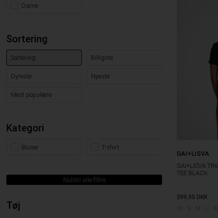
Dame
Sortering
Sortering
Billigste
Dyreste
Nyeste
Mest populære
Kategori
Bluser
T-shirt
GAI+LISVA
GAI+LISVA TR
TEE BLACK
Nulstil alle filtre
399,95
DKK
Tøj
XS
S
M
L
X