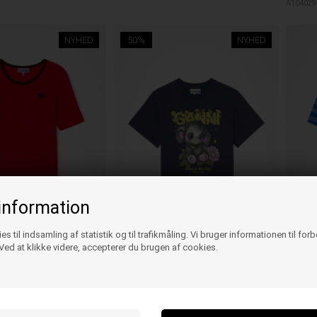
A104029
NYHED
50%
NYHED
information
es til indsamling af statistik og til trafikmåling. Vi bruger informationen til for
ed at klikke videre, accepterer du brugen af cookies.
GANNI
16 SOFT COTTON RIB TEE
GANNI 
D
STRIPE
GANNI
GANNI A1050218 BASIC COTTON T-
859,95