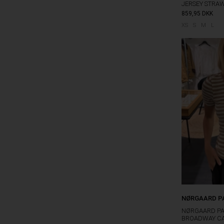
JERSEY STRA
859,95
DKK
XS
S
M
L
NØRGAARD P
NØRGAARD PA
BROADWAY C