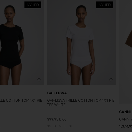
NYHED
NYHED
GAI+LISVA
ILLE COTTON TOP 1X1 RIB
GAI+LISVA TRILLE COTTON TOP 1X1 RIB
TEE WHITE
GANNI
GANNI 
399,95
DKK
L
XS
S
M
L
XL
1.374,9