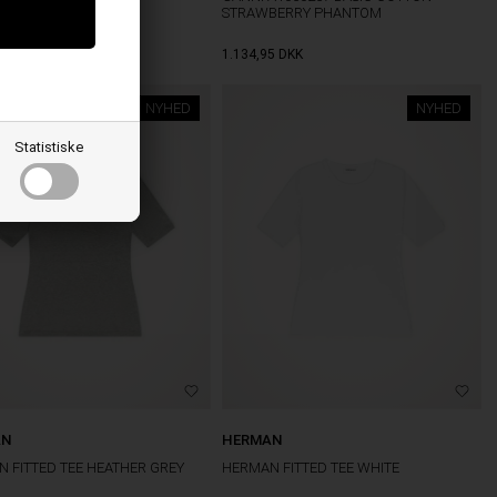
STRAWBERRY PHANTOM
M
L
1.134,95
DKK
NYHED
NYHED
Statistiske
AN
HERMAN
 FITTED TEE HEATHER GREY
HERMAN FITTED TEE WHITE