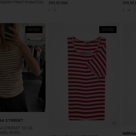
WBERRY PRINT PHANTOM
599,95
DKK
599,95
S
M
S
M
L
NYHED
NYHED
AA STRØGET
A STRØGET 101 SS
AMEL/ECRU
NØRGA