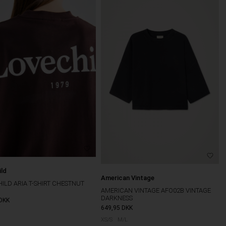
ild
American Vintage
ILD ARIA T-SHIRT CHESTNUT
AMERICAN VINTAGE AFO02B VINTAGE
DARKNESS
DKK
649,95
DKK
XS/S
M/L