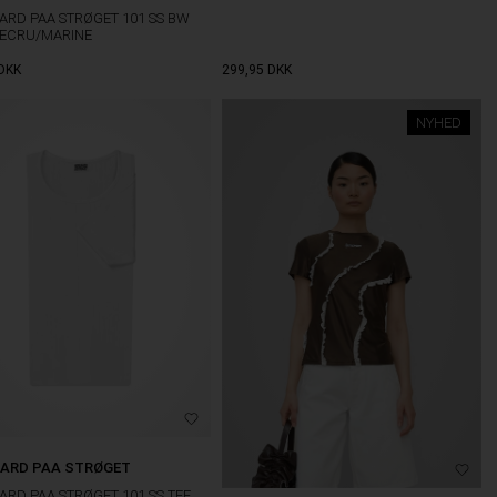
RD PAA STRØGET 101 SS BW
 ECRU/MARINE
DKK
299,95
DKK
NYHED
ARD PAA STRØGET
RD PAA STRØGET 101 SS TEE