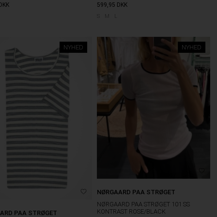
DKK
599,95
DKK
S
M
L
NYHED
NYHED
NØRGAARD PAA STRØGET
NØRGAARD PAA STRØGET 101 SS
KONTRAST ROSE/BLACK
ARD PAA STRØGET