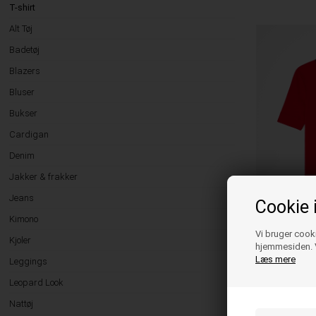
T-shirt
Alt Tøj
Badetøj
Blazers
Bluser
Bukser
Cardigan
Denim
Jakker & frakker
Jeans
Cookie 
Kimono
Vi bruger cooki
Kjoler
hjemmesiden. V
GANNI
Læs mere
Leggings
GANNI A10502
HIGH RISK RE
Leopard Look
Nattøj
789,95
DKK