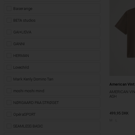
Baserange
BETA studios
GAI+LISVA
GANNI
HERMAN
Lovechild
Mark Kenly Domino Tan
American Vin
moshi moshi mind
AMERICAN VIN
ASH
NØRGAARD PAA STRØGET
499,95
DKK
OpéraSPORT
M
L
SEAMLESS BASIC