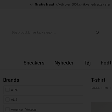
Gratis fragt
v/køb over 500 kr. - ikke nedsatte varer
Sneakers
Nyheder
Tøj
Fodt
Brands
T-shirt
FORSIDE
TØJ
A.P.C.
ALIS
American Vintage