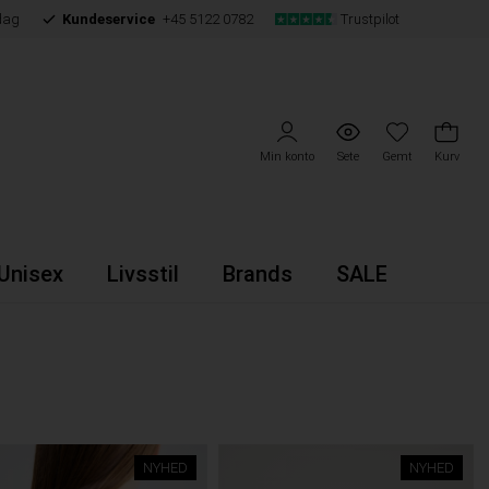
dag
Kundeservice
+45 5122 0782
Trustpilot
Min konto
Sete
Gemt
Kurv
Unisex
Livsstil
Brands
SALE
NYHED
NYHED