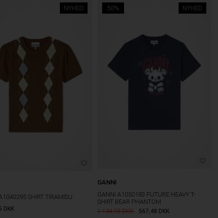
NYHED
50%
NYHED
GANNI
GANNI A1050183 FUTURE HEAVY T-
A1040295 SHIRT TIRAMISU
SHIRT BEAR PHANTOM
5
DKK
1.134,95
567,48
DKK