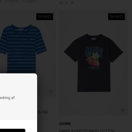
5
A1040295
A1040295
XS
S
M
NYHED
NYHED
bedring af
A1050256 SOFT COTTON RIB
 TEE NOUVEAN NAVY
GANNI
GANNI A1050257 BASIC COTTON
DKK