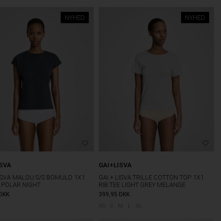
NYHED
NYHED
ISVA
GAI+LISVA
LISVA MALOU S/S BOMULD 1X1
GAI + LISVA TRILLE COTTON TOP 1X1
E POLAR NIGHT
RIB TEE LIGHT GREY MELANGE
DKK
399,95
DKK
XS
S
M
L
XL