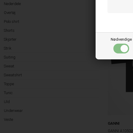
Nederdele
M
L
Overtøj
Polo shirt
Shorts
Nødvendige
Skjorter
Strik
Suiting
Sweat
Sweatshirt
Toppe
Tunic
Uld
Underwear
Veste
GANNI
GANNI A10502