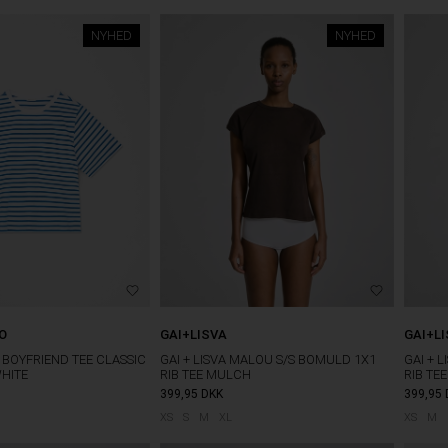
NYHED
NYHED
O
GAI+LISVA
GAI+L
 BOYFRIEND TEE CLASSIC
GAI + LISVA MALOU S/S BOMULD 1X1
GAI + 
WHITE
RIB TEE MULCH
RIB TE
399,95
DKK
399,95
XS
S
M
XL
XS
M