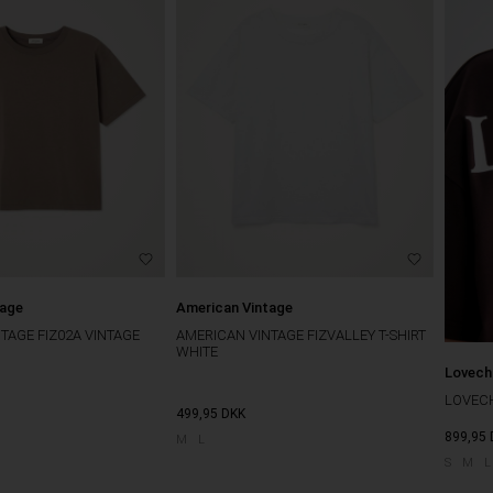
tage
American Vintage
TAGE FIZ02A VINTAGE
AMERICAN VINTAGE FIZVALLEY T-SHIRT
WHITE
Lovech
LOVECH
499,95
DKK
899,95
M
L
S
M
L