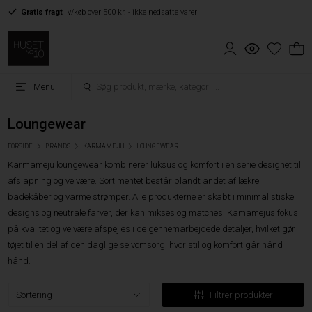
Gratis fragt
v/køb over 500 kr. - ikke nedsatte varer
Menu
Loungewear
FORSIDE
BRANDS
KARMAMEJU
LOUNGEWEAR
Karmameju loungewear kombinerer luksus og komfort i en serie designet til
afslapning og velvære. Sortimentet består blandt andet af lækre
badekåber og varme strømper. Alle produkterne er skabt i minimalistiske
designs og neutrale farver, der kan mikses og matches. Kamamejus fokus
på kvalitet og velvære afspejles i de gennemarbejdede detaljer, hvilket gør
tøjet til en del af den daglige selvomsorg, hvor stil og komfort går hånd i
hånd.
Filtrer produkter