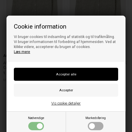
Cookie information
Vi bruger cookies til indsamling af statistik og til trafikmåling.
Vi bruger informationen til forbedring af hjemmesiden. Ved at
klikke videre, accepterer du brugen af cookies.
Læs mere
American Vintage
American Vintage
AMERICAN VINTAGE VITO19E
AMERICAN VINTAGE VITO19E STRIK
CARDIGAN LIGHT GREY MELANGE
LIGHT GREY MELANGE
1.199,95
DKK
1.349,95
DKK
M
L
S
M
Vis cookie detaljer
Nødvendige
Markedsføring