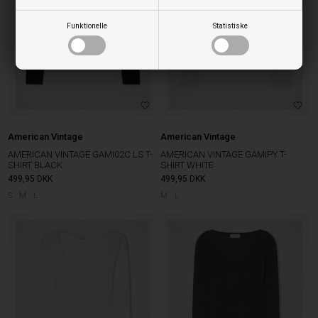
Funktionelle
Statistiske
American Vintage
American Vintage
AMERICAN VINTAGE GAMI02C LS T-
AMERICAN VINTAGE GAMIPY T-
SHIRT BLACK
SHIRT WHITE
499,95
DKK
499,95
DKK
S
M
L
M
L