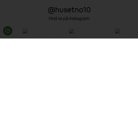
@husetno10
Find os på Instagram