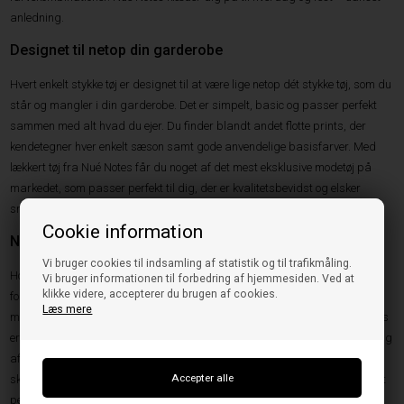
anledning.
Designet til netop din garderobe
Hvert enkelt stykke tøj er designet til at være lige netop dét stykke tøj, som du
står og mangler i din garderobe. Det er simpelt, basic og passer perfekt
sammen med alt hvad du ejer. Du finder blandt andet flotte prints, der
kendetegner hver enkelt sæson samt gode anvendelige basisfarver. Med
lækkert tøj fra Nué Notes får du noget af det mest eksklusive modetøj på
markedet, som passer perfekt til dig, der er kvalitetsbevidst og elsker
smukke og unikke designs.
Cookie information
Nué Notes hos Husetno10
Vi bruger cookies til indsamling af statistik og til trafikmåling.
Hos Husetno10 finder du et stort udvalg af lækkert tøj fra Nué Notes. Vi
Vi bruger informationen til forbedring af hjemmesiden. Ved at
klikke videre, accepterer du brugen af cookies.
forhandler alt fra florlette nederdele i skønne farver, der snildt kan parres
Læs mere
med plyssede striktrøjer, til skønne, løse og mønstrede bukser, der ligeledes
er perfekte til dejlige, lune
striktrøjer
. Du finder desuden også et stort udvalg
af fabelagtige skjorter i den blødeste bomuld samt luftige, gennemsigtige
skjorter i let viskose, der er perfekte på en lun forårsdag. Du kan skabe det
perfekte trendy outfit fra Nué Notes ved at sammensætte forskellige