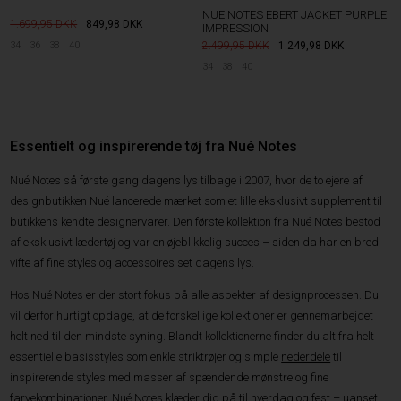
NUE NOTES EBERT JACKET PURPLE
1.699,95
849,98
DKK
IMPRESSION
2.499,95
1.249,98
DKK
34
36
38
40
34
38
40
Essentielt og inspirerende tøj fra Nué Notes
Nué Notes så første gang dagens lys tilbage i 2007, hvor de to ejere af
designbutikken Nué lancerede mærket som et lille eksklusivt supplement til
butikkens kendte designervarer. Den første kollektion fra Nué Notes bestod
af eksklusivt lædertøj og var en øjeblikkelig succes – siden da har en bred
vifte af fine styles og accessoires set dagens lys.
Hos Nué Notes er der stort fokus på alle aspekter af designprocessen. Du
vil derfor hurtigt opdage, at de forskellige kollektioner er gennemarbejdet
helt ned til den mindste syning. Blandt kollektionerne finder du alt fra helt
essentielle basisstyles som enkle striktrøjer og simple
nederdele
til
inspirerende styles med masser af spændende mønstre og fine
farvekombinationer. Nué Notes klæder dig på til hverdag og fest – uanset