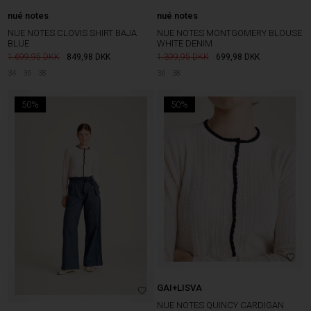
nué notes
nué notes
NUE NOTES CLOVIS SHIRT BAJA
NUE NOTES MONTGOMERY BLOUSE
BLUE
WHITE DENIM
1.699,95
849,98
DKK
1.399,95
699,98
DKK
34
36
38
36
38
50%
50%
GAI+LISVA
NUE NOTES QUINCY CARDIGAN