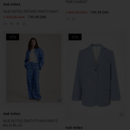
PARCHMENT
nué notes
NUE NOTES PETARE PANTS NAVY
1.599,95
799,98
DKK
1.499,95
749,98
DKK
XS
M
34
36
38
40
50%
50%
nué notes
NUE NOTES SMITHTOWN PANTS
BAJA BLUE
nué notes