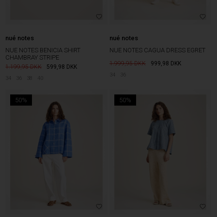
nué notes
nué notes
NUE NOTES BENICIA SHIRT
NUE NOTES CAGUA DRESS EGRET
CHAMBRAY STRIPE
1.999,95
999,98
DKK
1.199,95
599,98
DKK
34
36
34
36
38
40
50%
50%