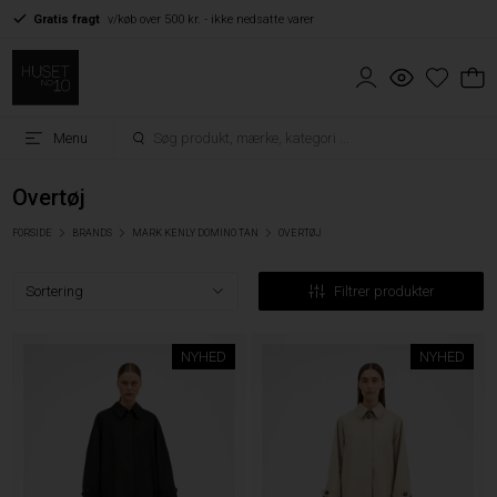
Gratis fragt
v/køb over 500 kr. - ikke nedsatte varer
Menu
Overtøj
FORSIDE
BRANDS
MARK KENLY DOMINO TAN
OVERTØJ
Filtrer produkter
NYHED
NYHED