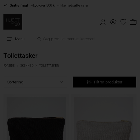
Gratis fragt
v/køb over 500 kr. - ikke nedsatte varer
Menu
Toilettasker
FORSIDE
SKØNHED
TOILETTASKER
Filtrer produkter