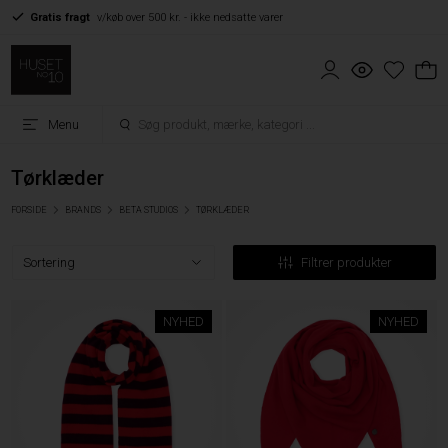
Gratis fragt
v/køb over 500 kr. - ikke nedsatte varer
Menu
Tørklæder
FORSIDE
BRANDS
BETA STUDIOS
TØRKLÆDER
Filtrer produkter
NYHED
NYHED