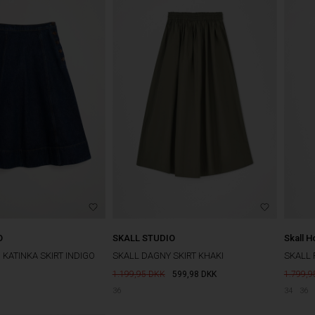
O
SKALL STUDIO
Skall 
 KATINKA SKIRT INDIGO
SKALL DAGNY SKIRT KHAKI
SKALL 
1.199,95
599,98
DKK
1.799,9
36
34
36