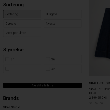
Sortering
Sortering
Billigste
Dyreste
Nyeste
Mest populære
Størrelse
34
36
38
42
SKALL STUDI
Nulstil alle filtre
SKALL STUDIO
BLUE
Brands
2.399,95
DKK
34
36
38
Skall Studio