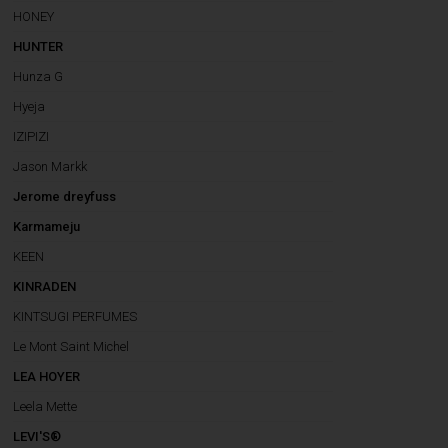
HONEY
HUNTER
Hunza G
Hyeja
IZIPIZI
Jason Markk
Jerome dreyfuss
Karmameju
KEEN
KINRADEN
KINTSUGI PERFUMES
Le Mont Saint Michel
LEA HOYER
Leela Mette
LEVI'S®