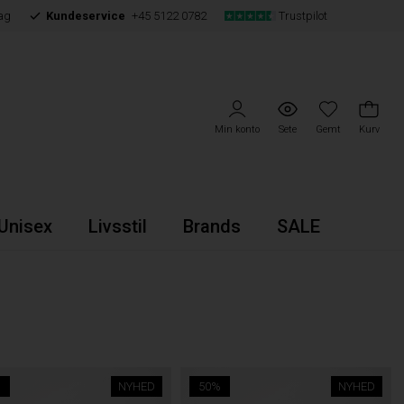
ag
Kundeservice
+45 5122 0782
Trustpilot
Min konto
Sete
Gemt
Kurv
Unisex
Livsstil
Brands
SALE
%
NYHED
50%
NYHED