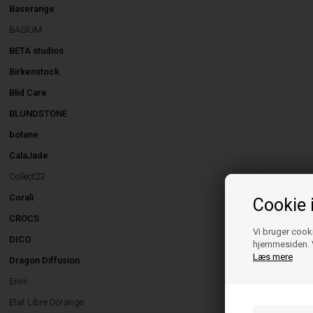
Baserange
BASIUM
BETA studios
Birkenstock
Blid Care
BLUNDSTONE
botane
CalaJade
Collect23
Corali
Cookie 
CROCS
Vi bruger cooki
DICO
hjemmesiden. V
Læs mere
Dragon Diffusion
Envii
Etat Libre Dórange