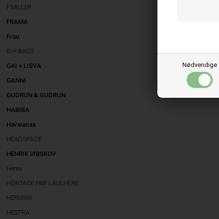
F.MILLER
FRAMA
Frau
G.H.BASS
Nødvendige
GAI + LISVA
GANNI
GUDRUN & GUDRUN
HABIBA
Havaianas
HEADSPACE
HENRIK VIBSKOV
Hereu
HÉRITAGE PAR LAULHÉRE
HERMAN
HESTRA