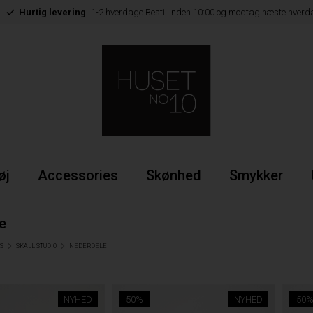
Hurtig levering
1-2 hverdage Bestil inden 10:00 og modtag næste hverd
øj
Accessories
Skønhed
Smykker
e
S
SKALL STUDIO
NEDERDELE
NYHED
50%
NYHED
50