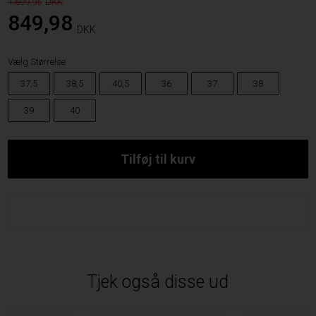
1.699,95
849,98
DKK
Vælg Størrelse
37,5
38,5
40,5
36
37
38
39
40
Vælg variant
Tjek også disse ud