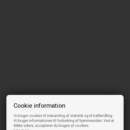
Cookie information
Vi bruger cookies til indsamling af statistik og til trafikmåling.
Vi bruger informationen til forbedring af hjemmesiden. Ved at
klikke videre, accepterer du brugen af cookies.