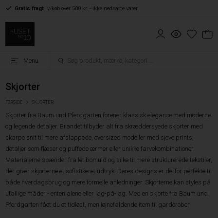
Gratis fragt
v/køb over 500 kr. - ikke nedsatte varer
Menu
Skjorter
FORSIDE
SKJORTER
Skjorter fra Baum und Pferdgarten forener klassisk elegance med moderne
og legende detaljer. Brandet tilbyder alt fra skræddersyede skjorter med
skarpe snit til mere afslappede, oversized modeller med sjove prints,
detaljer som flæser og puffede ærmer eller unikke farvekombinationer.
Materialerne spænder fra let bomuld og silke til mere strukturerede tekstiler,
der giver skjorterne et sofistikeret udtryk. Deres designs er derfor perfekte til
både hverdagsbrug og mere formelle anledninger. Skjorterne kan styles på
utallige måder - enten alene eller lag-på-lag. Med en skjorte fra Baum und
Pferdgarten fået du et tidløst, men iøjnefaldende item til garderoben