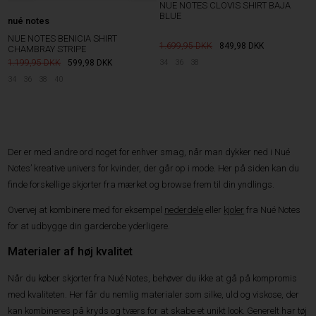
NUE NOTES CLOVIS SHIRT BAJA
BLUE
nué notes
NUE NOTES BENICIA SHIRT
1.699,95
849,98
DKK
CHAMBRAY STRIPE
1.199,95
599,98
DKK
34
36
38
34
36
38
40
Der er med andre ord noget for enhver smag, når man dykker ned i Nué
Notes’ kreative univers for kvinder, der går op i mode. Her på siden kan du
finde forskellige skjorter fra mærket og browse frem til din yndlings.
Overvej at kombinere med for eksempel
nederdele
eller
kjoler
fra Nué Notes
for at udbygge din garderobe yderligere.
Materialer af høj kvalitet
Når du køber skjorter fra Nué Notes, behøver du ikke at gå på kompromis
med kvaliteten. Her får du nemlig materialer som silke, uld og viskose, der
kan kombineres på kryds og tværs for at skabe et unikt look. Generelt har tøj