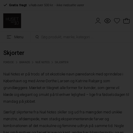
Gratis fragt
v/køb over 500 kr. - ikke nedsatte varer
Menu
Skjorter
FORSIDE
BRANDS
NUÉ NOTES
SKJORTER
Nué Notes er på trods af sit eksotiske navn pæredansk med oprindelse i
København og med Anne-Dorthe Larsen og Katrine Rabjerg som
grundlæggere. Mærket er tilegnet alle former for kvinder, som gerne vil
klæde sig elegant og smukt på til enhver lejlighed – lige fra fødselsdagen til
mandag på jobbet.
Særligt skjorterne fra Nué Notes skiller sig ud fra mængden med unikke
mønstre, afdæmpede, men stadig eksperimenterende farver og
kombinationen af det maskuline og feminine udtryk på samme tid. Nogle
har små motiver og farvet krave og kant, andre har blomstermotiv, og en