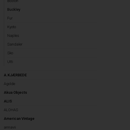
Boston
Buckley
Fur
Kyoto
Naples
Sandaler
Sko
Utti
A.KJÆRBEDE
Agolde
Akua Objects
ALIS
ALOHAS
American Vintage
annavii