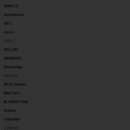
ANNI LU
Anonymous
APC
Asics
AYALO
AYLLON
BARBOUR
Baserange
BASIUM
BETA studios
Blid Care
BLUNDSTONE
botane
CalaJade
Collect23