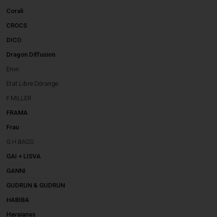
Corali
CROCS
DICO
Dragon Diffusion
Envii
Etat Libre Dórange
F.MILLER
FRAMA
Frau
G.H.BASS
GAI + LISVA
GANNI
GUDRUN & GUDRUN
HABIBA
Havaianas