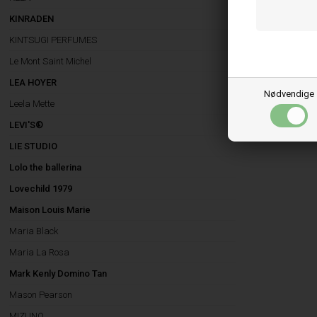
KINRADEN
KINTSUGI PERFUMES
Le Mont Saint Michel
LEA HOYER
Nødvendige
Leela Mette
LEVI'S®
LIE STUDIO
Lolo the ballerina
Lovechild 1979
Maison Louis Marie
Maria Black
Maria La Rosa
Mark Kenly Domino Tan
Mason Pearson
MIZUNO