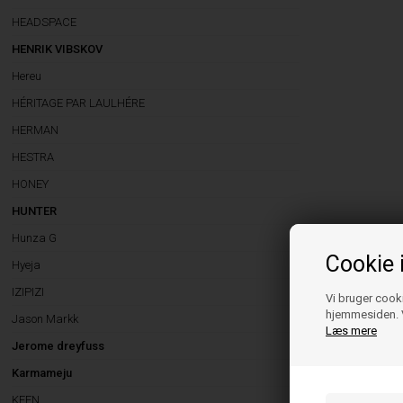
HEADSPACE
HENRIK VIBSKOV
Hereu
HÉRITAGE PAR LAULHÉRE
HERMAN
HESTRA
HONEY
HUNTER
Hunza G
Cookie 
Hyeja
IZIPIZI
Vi bruger cooki
hjemmesiden. V
Jason Markk
Læs mere
Jerome dreyfuss
Karmameju
KEEN