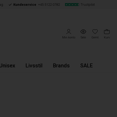
ag
Kundeservice
+45 5122 0782
Trustpilot
Min konto
Sete
Gemt
Kurv
Unisex
Livsstil
Brands
SALE