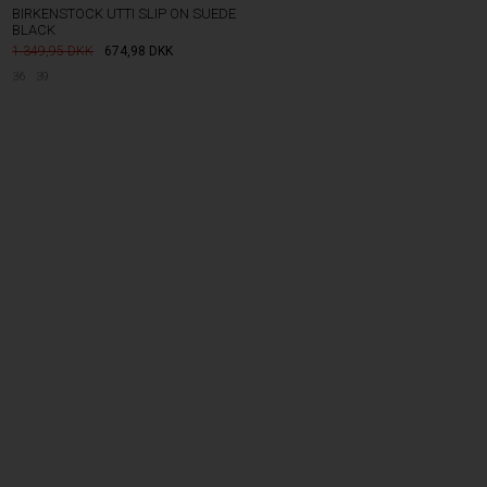
BIRKENSTOCK UTTI SLIP ON SUEDE
BLACK
1.349,95
674,98
DKK
36
39