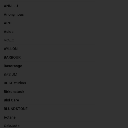
ANNI LU
Anonymous
APC
Asics
AYALO
AYLLON
BARBOUR
Baserange
BASIUM
BETA studios
Birkenstock
Blid Care
BLUNDSTONE
botane
CalaJade