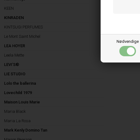
KEEN
KINRADEN
KINTSUGI PERFUMES
Le Mont Saint Michel
Nødvendige
LEA HOYER
Leela Mette
LEVI'S®
LIE STUDIO
Lolo the ballerina
Lovechild 1979
Maison Louis Marie
Maria Black
Maria La Rosa
Mark Kenly Domino Tan
Mason Pearson