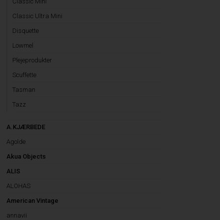
Classic Mini
Classic Ultra Mini
Disquette
Lowmel
Plejeprodukter
Scuffette
Tasman
Tazz
A.KJÆRBEDE
Agolde
Akua Objects
ALIS
ALOHAS
American Vintage
annavii