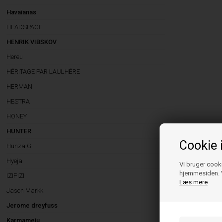
Havaianas
HEADSPACE
HENRIK VIBSKOV
Hereu
HÉRITAGE PAR LAULHÉRE
HERMAN
HESTRA
HONEY
HUNTER
Cookie 
Hunza G
Hyeja
Vi bruger cooki
hjemmesiden. V
IZIPIZI
Læs mere
Jason Markk
Jerome dreyfuss
Karmameju