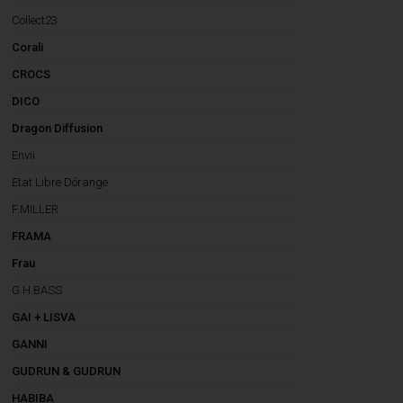
Collect23
Corali
CROCS
DICO
Dragon Diffusion
Envii
Etat Libre Dórange
F.MILLER
FRAMA
Frau
G.H.BASS
GAI + LISVA
GANNI
GUDRUN & GUDRUN
HABIBA