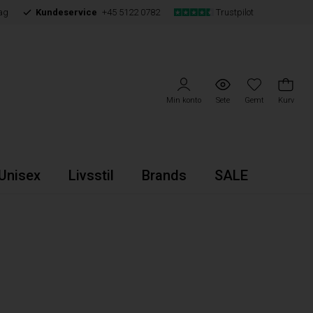
ag
Kundeservice
+45 5122 0782
Trustpilot
Min konto
Sete
Gemt
Kurv
Unisex
Livsstil
Brands
SALE