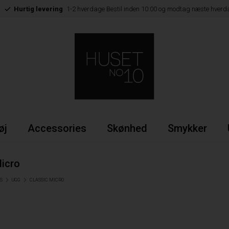
Hurtig levering
1-2 hverdage Bestil inden 10:00 og modtag næste hverd
øj
Accessories
Skønhed
Smykker
Micro
S
UGG
CLASSIC MICRO